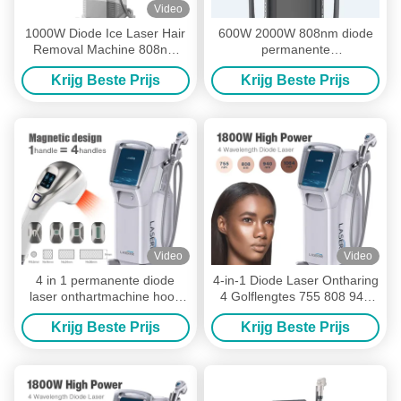
Video
1000W Diode Ice Laser Hair
600W 2000W 808nm diode
Removal Machine 808nm
permanente
810nm Diode Laser
laserhaarverwijderingsmachine
Krijg Beste Prijs
Krijg Beste Prijs
Haarverwijdering
met dubbele handgreep
Video
Video
4 in 1 permanente diode
4-in-1 Diode Laser Ontharing
laser onthartmachine hoog
4 Golflengtes 755 808 940
vermogen verstelbare
1064nm Diode Laser
Krijg Beste Prijs
Krijg Beste Prijs
vlekgrootte
Ontharingsmachine