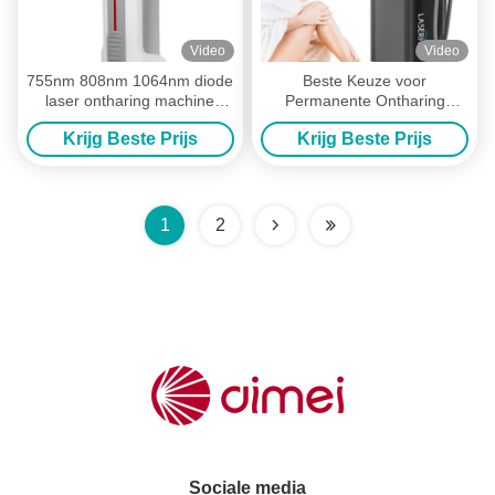
Video
Video
755nm 808nm 1064nm diode
Beste Keuze voor
laser ontharing machine
Permanente Ontharing
permanente ontharing
808nm Diode Laser
Krijg Beste Prijs
Krijg Beste Prijs
machine
Ontharingsmachine met 12
Laser Bars
1
2
Sociale media