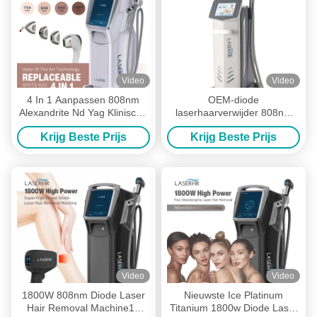
Video
Video
4 In 1 Aanpassen 808nm
OEM-diode
Alexandrite Nd Yag Klinische
laserhaarverwijder 808nm
Diode Laser Ontharing
810nm diode ijs laser
Krijg Beste Prijs
Krijg Beste Prijs
Machine te Koop
machine
Video
Video
1800W 808nm Diode Laser
Nieuwste Ice Platinum
Hair Removal Machine12
Titanium 1800w Diode Laser