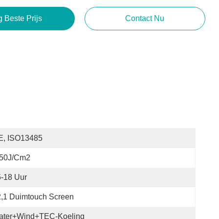
g Beste Prijs
Contact Nu
E, ISO13485
-50J/cm2
-18 Uur
,1 Duimtouch Screen
ater+Wind+TEC-Koeling