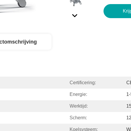
Krij
ctomschrijving
Certificering:
C
Energie:
1
Werktijd:
15
Scherm:
12
Koelsysteem:
W