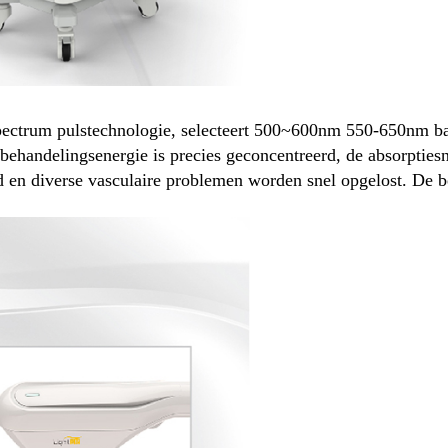
pectrum pulstechnologie, selecteert 500~600nm 550-650nm ban
handelingsenergie is precies geconcentreerd, de absorptiesn
en diverse vasculaire problemen worden snel opgelost. De beh