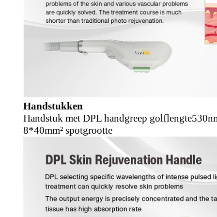
Handstukken
Handstuk met DPL handgreep golflengte
530n
8*40mm² spotgrootte