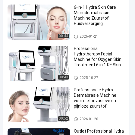
6-in-1 Hydra Skin Care
Microdermabrasie
Machine Zuurstof
Huidverzorging
Multifunctionele
Gezichtsbehandeling
hydrodermabrasionmachine
00:44
2026-01-21
en
Machine voor
Gezichtsverjonging en
Professional
Hydratatie
Hydrotherapy Facial
Machine for Oxygen Skin
Treatment 6 in 1 RF Skin
Tightening Machine for
Face Rejuvenation
hydrodermabrasionmachine
00:43
2025-10-27
Professionele Hydro
Dermabrasie Machine
voor niet-invasieve en
pijnloze zuurstof
huidverzorging met 6
functies Hydro Beauty
hydrodermabrasionmachine
00:52
2026-01-20
Machine voor helderder
maken van huid en
Outlet Professional Hydra
gezicht verjonging