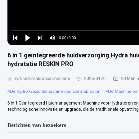
Loaded
:
0%
0:00
/
0:00
Play
Play
Play
Mute
Current
Duration
next
next
6 in 1 geïntegreerde huidverzorging Hydra hu
Time
hydratatie RESKIN PRO
hydrodermabrasionmachine
2026-01-21
20 Meni
#
De hydro Gezichtsmachine van Dermabrasion
#
De Machine va
6 In 1 Geïntegreerd Huidmanagement Machine voor Hydrateren en 
technologische innovatie en upgrade, die de traditionele opvatting v
Berichten van bezoekers