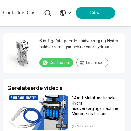
Contacteer Ons
Citaat
6 in 1 geïntegreerde huidverzorging Hydra
huidverzorgingsmachine voor hydratatie en
hydratatie RESKIN PRO
Contact nu
Leer meer
Gerelateerde video's
14 in 1 Multifunctionele
Hydra
huidverzorgingsmachine
Microdermabrasie
Peeling en Water Peeling
voor diepe huidreiniging
hydrodermabrasionmachine
00:50
2026-01-21
en voeding