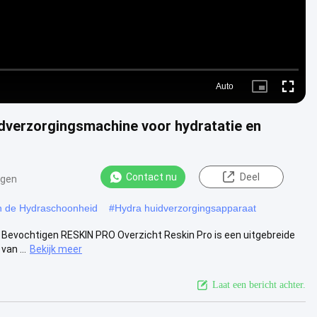
Auto
Picture-
Fullscre
in-
Picture
idverzorgingsmachine voor hydratatie en
Contact nu
Deel
ngen
n de Hydraschoonheid
#
Hydra huidverzorgingsapparaat
Bevochtigen RESKIN PRO Overzicht Reskin Pro is een uitgebreide
an ...
Bekijk meer
Laat een bericht achter.